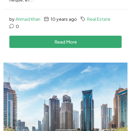
by
Ahmad Khan
10 years ago
Real Estate
0
Read More