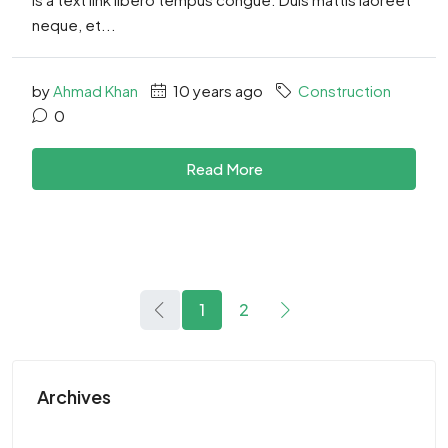
neque, et...
by
Ahmad Khan
10 years ago
Construction
0
Read More
1
2
Archives