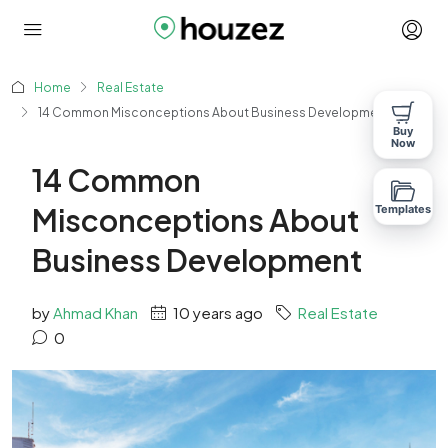
Home
Real Estate
14 Common Misconceptions About Business Development
Buy
Now
14 Common
Misconceptions About
Templates
Business Development
by
Ahmad Khan
10 years ago
Real Estate
0